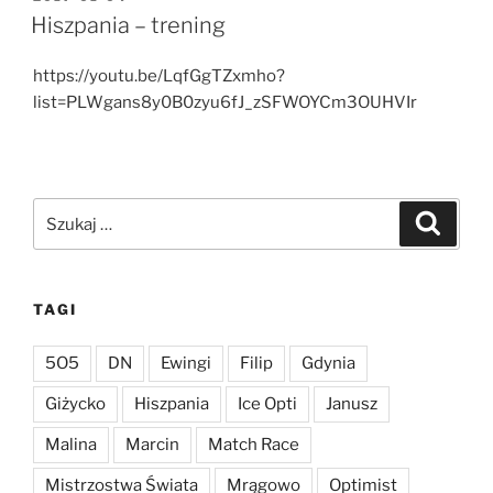
W
Hiszpania – trening
https://youtu.be/LqfGgTZxmho?
list=PLWgans8y0B0zyu6fJ_zSFWOYCm3OUHVIr
Szukaj:
Szukaj
TAGI
5O5
DN
Ewingi
Filip
Gdynia
Giżycko
Hiszpania
Ice Opti
Janusz
Malina
Marcin
Match Race
Mistrzostwa Świata
Mrągowo
Optimist