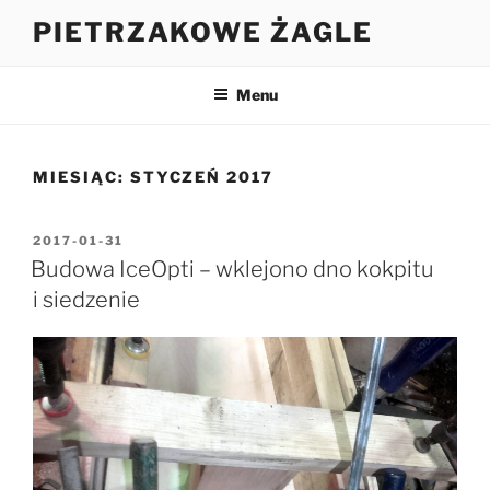
Przejdź
PIETRZAKOWE ŻAGLE
do
treści
Menu
MIESIĄC:
STYCZEŃ 2017
OPUBLIKOWANE
2017-01-31
W
Budowa IceOpti – wklejono dno kokpitu
i siedzenie