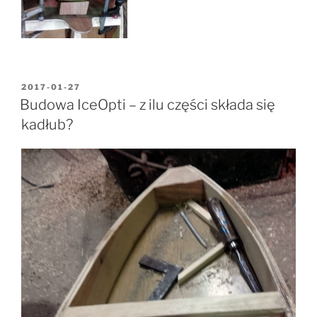
OPUBLIKOWANE
2017-01-27
W
Budowa IceOpti – z ilu części składa się
kadłub?