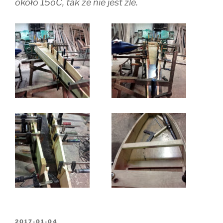
około 15oC, tak że nie jest żle.
OPUBLIKOWANE
2017-01-04