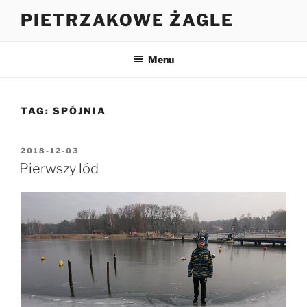
Przejdź
PIETRZAKOWE ŻAGLE
do
treści
Menu
TAG:
SPÓJNIA
OPUBLIKOWANE
2018-12-03
W
Pierwszy lód