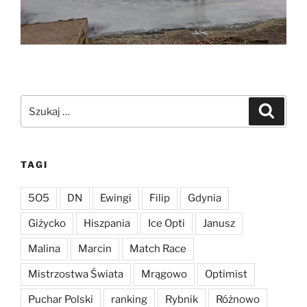
Szukaj:
Szukaj
TAGI
5O5
DN
Ewingi
Filip
Gdynia
Giżycko
Hiszpania
Ice Opti
Janusz
Malina
Marcin
Match Race
Mistrzostwa Świata
Mrągowo
Optimist
Puchar Polski
ranking
Rybnik
Różnowo