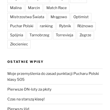
Malina
Marcin
Match Race
Mistrzostwa Świata
Mrągowo
Optimist
Puchar Polski
ranking
Rybnik
Różnowo
Spójnia
Tarnobrzeg
Torrevieja
Zegrze
Złocieniec
OSTATNIE WPISY
Moje przemyślenia do zasad punktacji Pucharu Polski
klasy 5O5
Pierwsze DN-loty za płoty
Czas na starszą klasę!
Pierwszy lód