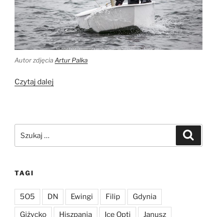
Autor zdjęcia
Artur Palka
„Malina
Czytaj dalej
na Mistrzostwach
PSKO
do lat
11”
Szukaj:
Szukaj
TAGI
5O5
DN
Ewingi
Filip
Gdynia
Giżycko
Hiszpania
Ice Opti
Janusz