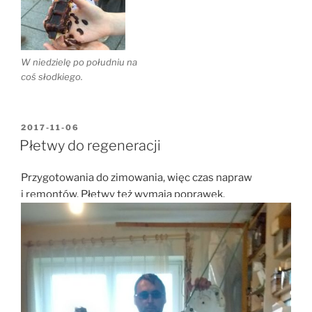
W niedzielę po południu na
coś słodkiego.
OPUBLIKOWANE
2017-11-06
W
Płetwy do regeneracji
Przygotowania do zimowania, więc czas napraw
i remontów. Płetwy też wymają poprawek.