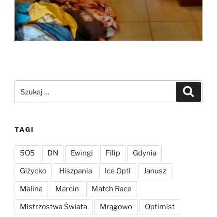
Szukaj:
Szukaj
TAGI
5O5
DN
Ewingi
Filip
Gdynia
Giżycko
Hiszpania
Ice Opti
Janusz
Malina
Marcin
Match Race
Mistrzostwa Świata
Mrągowo
Optimist