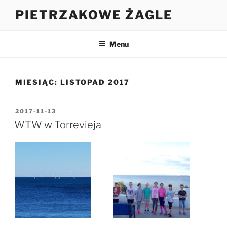
Przejdź
PIETRZAKOWE ŻAGLE
do
treści
Menu
MIESIĄC:
LISTOPAD 2017
OPUBLIKOWANE
2017-11-13
W
WTW w Torrevieja