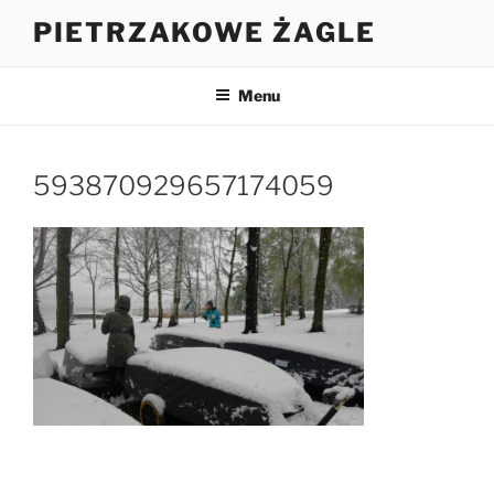
Przejdź
PIETRZAKOWE ŻAGLE
do
treści
Menu
593870929657174059