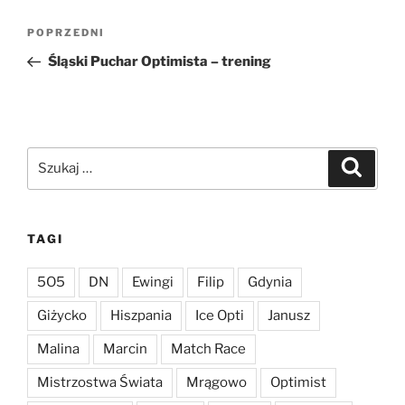
Nawigacja
Poprzedni
POPRZEDNI
wpisu
wpis
Śląski Puchar Optimista – trening
Szukaj:
Szukaj
TAGI
5O5
DN
Ewingi
Filip
Gdynia
Giżycko
Hiszpania
Ice Opti
Janusz
Malina
Marcin
Match Race
Mistrzostwa Świata
Mrągowo
Optimist