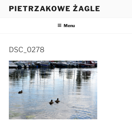
Przejdź
PIETRZAKOWE ŻAGLE
do
treści
Menu
DSC_0278