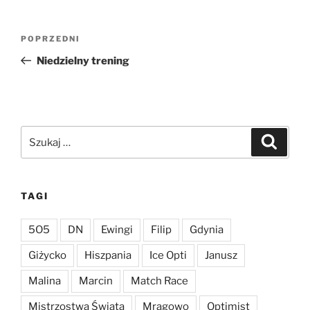
Nawigacja
Poprzedni
POPRZEDNI
wpisu
wpis
Niedzielny trening
Szukaj:
Szukaj
TAGI
5O5
DN
Ewingi
Filip
Gdynia
Giżycko
Hiszpania
Ice Opti
Janusz
Malina
Marcin
Match Race
Mistrzostwa Świata
Mrągowo
Optimist