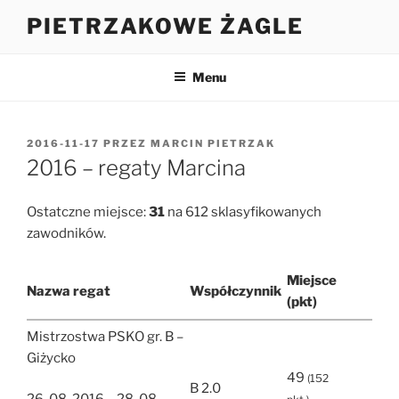
Przejdź
PIETRZAKOWE ŻAGLE
do
treści
Menu
OPUBLIKOWANE
2016-11-17
PRZEZ
MARCIN PIETRZAK
W
2016 – regaty Marcina
Ostatczne miejsce:
31
na 612 sklasyfikowanych
zawodników.
Miejsce
Nazwa regat
Współczynnik
(pkt)
Mistrzostwa PSKO gr. B –
Giżycko
49
(152
B 2.0