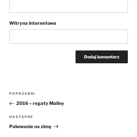
Witryna internetowa
Nawigacja
Poprzedni
POPRZEDNI
wpisu
wpis
2016 – regaty Maliny
Następny
NASTĘPNE
wpis
Pakowanie na zimę