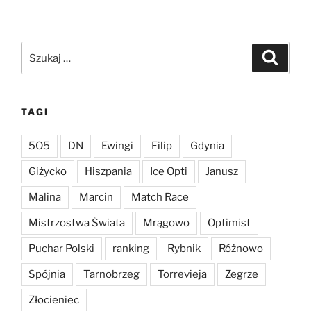
Szukaj:
Szukaj
TAGI
5O5
DN
Ewingi
Filip
Gdynia
Giżycko
Hiszpania
Ice Opti
Janusz
Malina
Marcin
Match Race
Mistrzostwa Świata
Mrągowo
Optimist
Puchar Polski
ranking
Rybnik
Różnowo
Spójnia
Tarnobrzeg
Torrevieja
Zegrze
Złocieniec