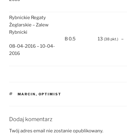
Rybnickie Regaty
Żeglarskie – Zalew
Rybnicki
B 0.5
13
–
(38 pkt.)
08-04-2016 – 10-04-
2016
TAGI
MARCIN
,
OPTIMIST
Dodaj komentarz
Twój adres email nie zostanie opublikowany.