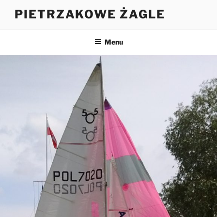
Przejdź
PIETRZAKOWE ŻAGLE
do
treści
Menu