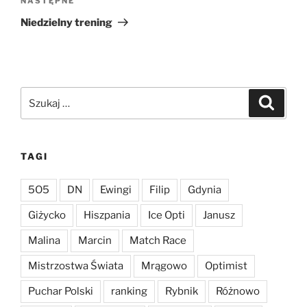
Następny
NASTĘPNE
wpis
Niedzielny trening
Szukaj:
Szukaj
TAGI
5O5
DN
Ewingi
Filip
Gdynia
Giżycko
Hiszpania
Ice Opti
Janusz
Malina
Marcin
Match Race
Mistrzostwa Świata
Mrągowo
Optimist
Puchar Polski
ranking
Rybnik
Różnowo