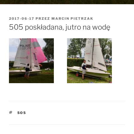
OPUBLIKOWANE
2017-06-17
PRZEZ
MARCIN PIETRZAK
W
505 poskładana, jutro na wodę
TAGI
5O5