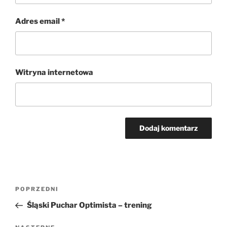
Adres email
*
Witryna internetowa
Nawigacja
Poprzedni
POPRZEDNI
wpisu
wpis
Śląski Puchar Optimista – trening