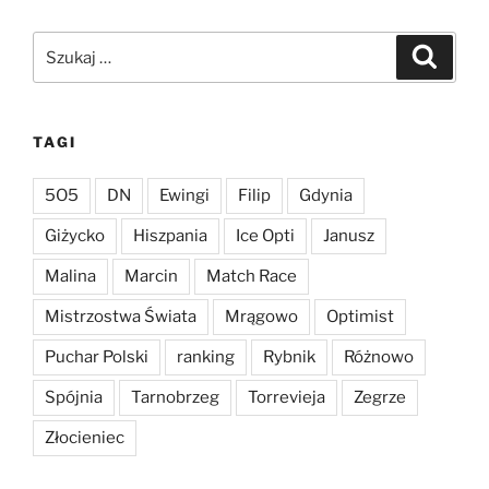
Szukaj:
Szukaj
TAGI
5O5
DN
Ewingi
Filip
Gdynia
Giżycko
Hiszpania
Ice Opti
Janusz
Malina
Marcin
Match Race
Mistrzostwa Świata
Mrągowo
Optimist
Puchar Polski
ranking
Rybnik
Różnowo
Spójnia
Tarnobrzeg
Torrevieja
Zegrze
Złocieniec